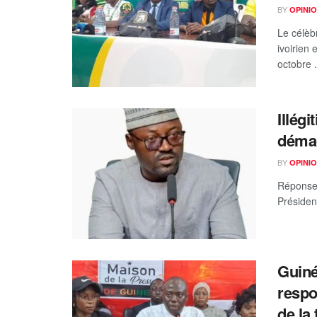
BY
OPINIO
Le célèb
ivoirien
octobre .
Illég
démag
BY
OPINIO
Réponse 
Présiden
Guiné
respon
de la 