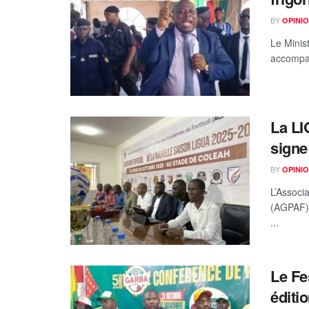
BY
OPINIO
Le Minis
accompag
La LI
signe
BY
OPINIO
L’Associ
(AGPAF) 
...
Le Fe
éditi