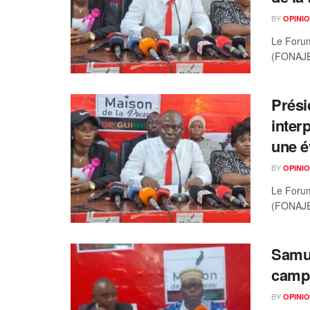
BY
OPINIO
Le Forum
(FONAJEP
Prési
inter
une é
BY
OPINIO
Le Forum
(FONAJEP
Samue
camp
BY
OPINIO