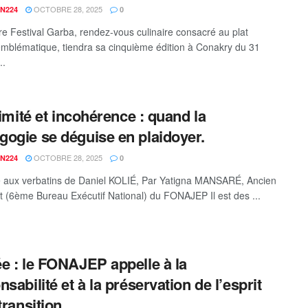
OCTOBRE 28, 2025
N224
0
re Festival Garba, rendez-vous culinaire consacré au plat
 emblématique, tiendra sa cinquième édition à Conakry du 31
..
itimité et incohérence : quand la
ogie se déguise en plaidoyer.
OCTOBRE 28, 2025
N224
0
aux verbatins de Daniel KOLIÉ, Par Yatigna MANSARÉ, Ancien
t (6ème Bureau Exécutif National) du FONAJEP Il est des ...
e : le FONAJEP appelle à la
sabilité et à la préservation de l’esprit
transition.