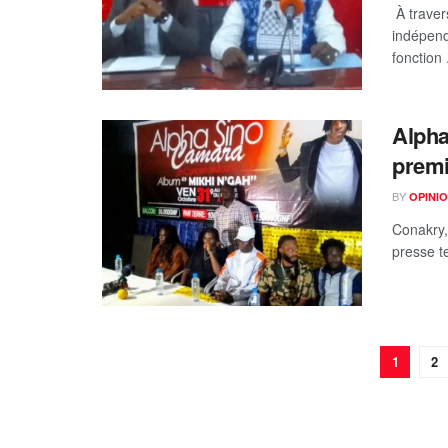
À travers
indépend
fonction .
Alpha
premi
BY
OPINIO
Conakry,
presse t
1
2