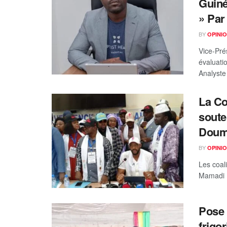
Guiné
» Par
BY
OPINIO
Vice-Pré
évaluati
Analyste
La Co
soute
Doum
BY
OPINIO
Les coal
Mamadi D
Pose 
frigo