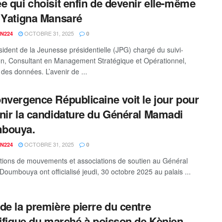
e qui choisit enfin de devenir elle-même
 Yatigna Mansaré
OCTOBRE 31, 2025
N224
0
sident de la Jeunesse présidentielle (JPG) chargé du suivi-
on, Consultant en Management Stratégique et Opérationnel,
 des données. L’avenir de ...
nvergence Républicaine voit le jour pour
nir la candidature du Général Mamadi
bouya.
OCTOBRE 31, 2025
N224
0
itions de mouvements et associations de soutien au Général
oumbouya ont officialisé jeudi, 30 octobre 2025 au palais ...
de la première pierre du centre
rifique du marché à poisson de Kènien