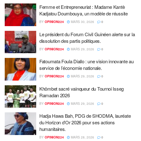
Femme et Entrepreneuriat : Madame Kantè
Kadjatou Doumbouya, un modèle de réussite
BY
OPINION224
MARS 30, 2026
0
Le président du Forum Civil Guinéen alerte sur la
dissolution des partis politiques.
BY
OPINION224
MARS 29, 2026
0
Fatoumata Foula Diallo : une vision innovante au
service de l’économie nationale.
BY
OPINION224
MARS 29, 2026
0
Khömbet sacré vainqueur du Tournoi Isseg
Ramadan 2026
BY
OPINION224
MARS 29, 2026
0
Hadja Hawa Bah, PDG de SHODMA, lauréate
du Horizon d’Or 2026 pour ses actions
humanitaires.
BY
OPINION224
MARS 28, 2026
0