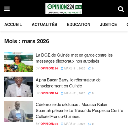
ACCUEIL
ACTUALITÉS
EDUCATION
JUSTICE
Mois :
mars 2026
La DGE de Guinée met en garde contre les
messages électoraux non autorisés
BY
OPINION224
MARS 31, 2026
0
Alpha Bacar Barry, le réformateur de
l’enseignement en Guinée
BY
OPINION224
MARS 31, 2026
0
Cérémonie de dédicace : Moussa Kalam
Soumah présente Le Trésor du Peuple au Centre
Culturel Franco-Guinéen.
BY
OPINION224
MARS 31, 2026
0