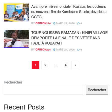
Avant-première mondiale : Kairaba, les couleurs
du nouveau film de Kandeland Studio, dévoilé au
CCFG.
BY
OPINION224
MARS 28, 2026
0
TOURNOI ISSEG RAMADAN : KINIFI VILLAGE
REMPORTE LA FINALE DES VÉTÉRANS
FACE À KOBAYAH
BY
OPINION224
MARS 27, 2026
0
1
2
…
4
Rechercher
Rechercher
Recent Posts