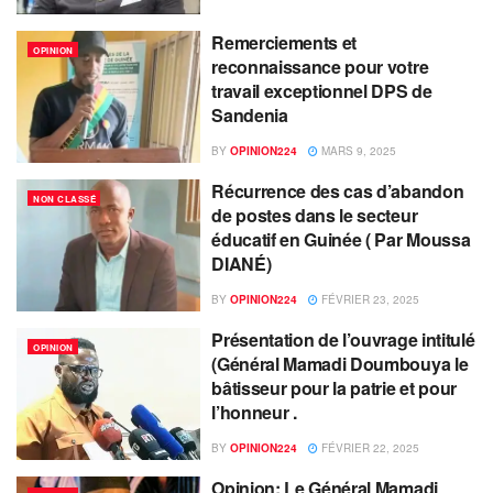
Remerciements et
OPINION
reconnaissance pour votre
travail exceptionnel DPS de
Sandenia
BY
OPINION224
MARS 9, 2025
Récurrence des cas d’abandon
NON CLASSÉ
de postes dans le secteur
éducatif en Guinée ( Par Moussa
DIANÉ)
BY
OPINION224
FÉVRIER 23, 2025
Présentation de l’ouvrage intitulé
OPINION
(Général Mamadi Doumbouya le
bâtisseur pour la patrie et pour
l’honneur .
BY
OPINION224
FÉVRIER 22, 2025
Opinion: Le Général Mamadi