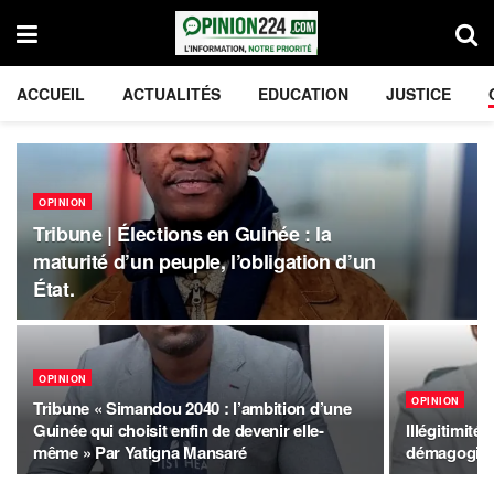
ACCUEIL
ACTUALITÉS
EDUCATION
JUSTICE
OPINION
Tribune | Élections en Guinée : la
maturité d’un peuple, l’obligation d’un
État.
OPINION
OPINION
Tribune « Simandou 2040 : l’ambition d’une
Guinée qui choisit enfin de devenir elle-
Illégitimité
même » Par Yatigna Mansaré
démagogie s