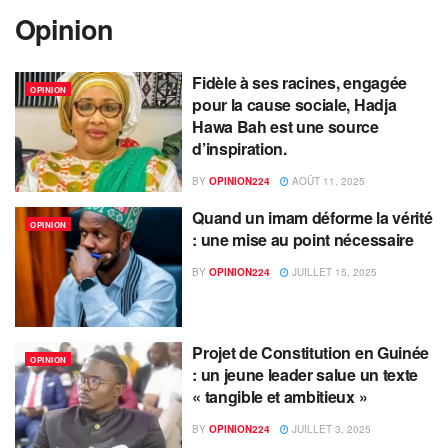
Opinion
Fidèle à ses racines, engagée
OPINION
pour la cause sociale, Hadja
Hawa Bah est une source
d’inspiration.
BY
OPINION224
AOÛT 11, 2025
Quand un imam déforme la vérité
OPINION
: une mise au point nécessaire
BY
OPINION224
JUILLET 15, 2025
Projet de Constitution en Guinée
OPINION
: un jeune leader salue un texte
« tangible et ambitieux »
BY
OPINION224
JUILLET 3, 2025