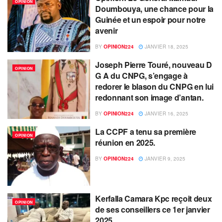
OPINION
Doumbouya, une chance pour la
Guinée et un espoir pour notre
avenir
BY
OPINION224
JANVIER 18, 2025
Joseph Pierre Touré, nouveau D
OPINION
G A du CNPG, s’engage à
redorer le blason du CNPG en lui
redonnant son image d’antan.
BY
OPINION224
JANVIER 16, 2025
La CCPF a tenu sa première
OPINION
réunion en 2025.
BY
OPINION224
JANVIER 9, 2025
Kerfalla Camara Kpc reçoit deux
OPINION
de ses conseillers ce 1er janvier
2025