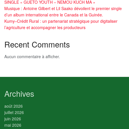
SINGLE « GUETO YOUTH – NEMOU KUCH MA »
Musique : Antoine Gilbert et Lil Saako dévoilent le premier single
d’un album international entre le Canada et la Guinée.
Kumy–Crédit Rural : un partenariat stratégique pour digitaliser
l’agriculture et accompagner les producteurs
Recent Comments
Aucun commentaire à afficher.
Archives
août 2026
juillet 2026
juin 2026
mai 2026