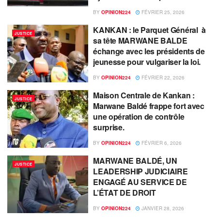
BY
OPINION224
FÉVRIER 25, 2026
KANKAN : le Parquet Général à
JUSTICE
sa tête MARWANE BALDE
échange avec les présidents de
jeunesse pour vulgariser la loi.
BY
OPINION224
FÉVRIER 22, 2026
Maison Centrale de Kankan :
JUSTICE
Marwane Baldé frappe fort avec
une opération de contrôle
surprise.
BY
OPINION224
FÉVRIER 6, 2026
MARWANE BALDÉ, UN
JUSTICE
LEADERSHIP JUDICIAIRE
ENGAGÉ AU SERVICE DE
L’ÉTAT DE DROIT
BY
OPINION224
JANVIER 28, 2026