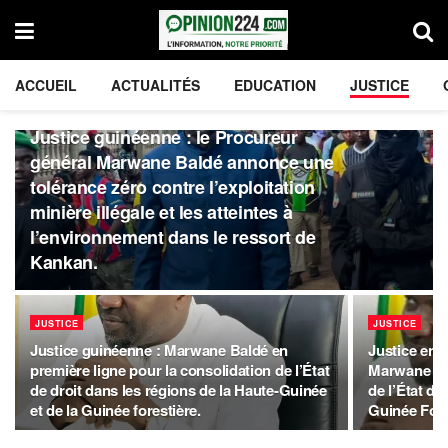
ACCUEIL
ACTUALITÉS
EDUCATION
JUSTICE
JUSTICE
Justice guinéenne : le Procureur
général Marwane Baldé annonce une
tolérance zéro contre l’exploitation
minière illégale et les atteintes à
l’environnement dans le ressort de
Kankan.
JUSTICE
JUSTICE
Justice guinéenne : Marwane Baldé en
Justice en 
première ligne pour la consolidation de l’État
Marwane Ba
de droit dans les régions de la Haute-Guinée
de l’État de
et de la Guinée forestière.
Guinée Fore