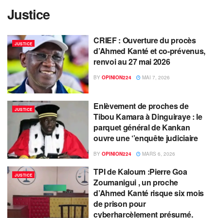
Justice
CRIEF : Ouverture du procès
JUSTICE
d’Ahmed Kanté et co-prévenus,
renvoi au 27 mai 2026
BY
OPINION224
MAI 7, 2026
Enlèvement de proches de
JUSTICE
Tibou Kamara à Dinguiraye : le
parquet général de Kankan
ouvre une ‘’enquête judiciaire
BY
OPINION224
MARS 6, 2026
TPI de Kaloum :Pierre Goa
JUSTICE
Zoumanigui , un proche
d’Ahmed Kanté risque six mois
de prison pour
cyberharcèlement présumé.