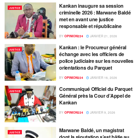
Kankan inaugure sa session
JUSTICE
criminelle 2026 : Marwane Baldé
met en avant une justice
responsable et républicaine
BY
OPINION224
JANVIER 21, 2026
Kankan : le Procureur général
JUSTICE
échange avec les officiers de
police judiciaire sur les nouvelles
orientations du Parquet
BY
OPINION224
JANVIER 16, 2026
Communiqué Officiel du Parquet
JUSTICE
Général près la Cour d’Appel de
Kankan
BY
OPINION224
JANVIER 9, 2026
Marwane Baldé, un magistrat
JUSTICE
dont la réputation s’est bâtie au