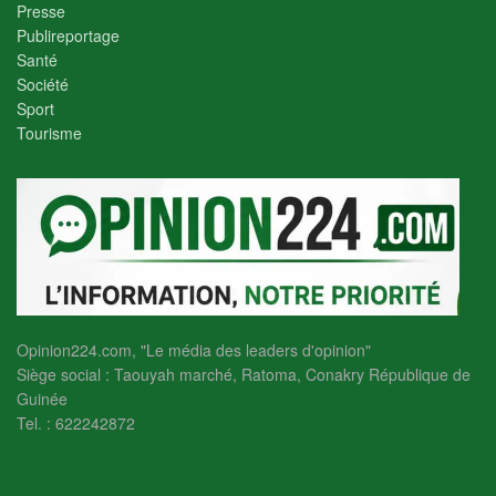
Presse
Publireportage
Santé
Société
Sport
Tourisme
Opinion224.com, "Le média des leaders d'opinion"
Siège social : Taouyah marché, Ratoma, Conakry République de
Guinée
Tel. : 622242872