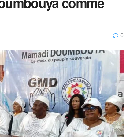
Doumbouya comme
0
e