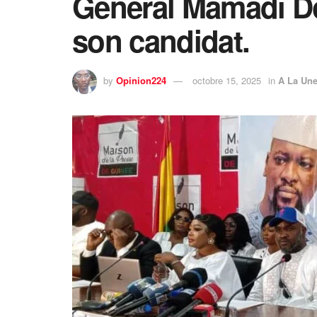
Général Mamadi 
son candidat.
by
Opinion224
octobre 15, 2025
in
A La Un