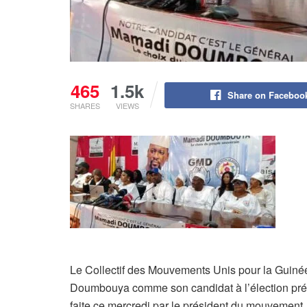
465
1.5k
Share on Faceboo
SHARES
VIEWS
Le Collectif des Mouvements Unis pour la Guinée
Doumbouya comme son candidat à l’élection prés
faite ce mercredi par le président du mouvement