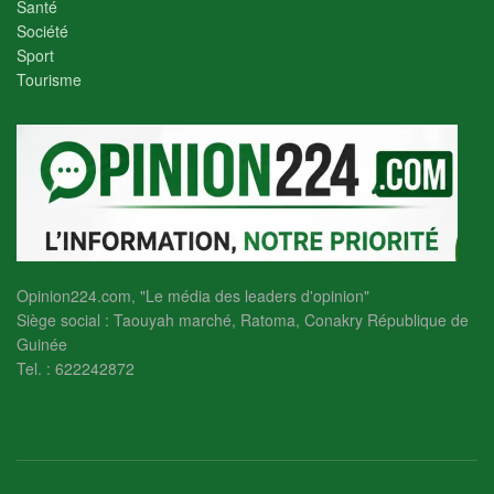
Santé
Société
Sport
Tourisme
Opinion224.com, "Le média des leaders d'opinion"
Siège social : Taouyah marché, Ratoma, Conakry République de
Guinée
Tel. : 622242872